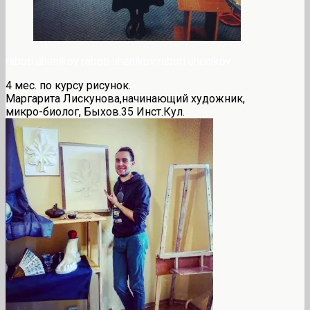
raboti uhenikov raboti uhenikov raboti uhenikov
4 мес. по курсу рисунок.
Маргарита Лискунова,начинающий художник,
микро-биолог, Быхов.35 Инст.Кул.