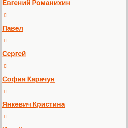
Евгений Романихин
Павел
Сергей
София Карачун
Янкевич Кристина